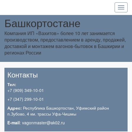
Вагоны-бытовки в Уфе и
Башкортостане
Компания ИП «Вахитов» более 10 лет занимается
производством, предоставлением в аренду, продажей,
доставкой и монтажем вагонов-бытовок в Башкирии и
регионах России
Контакты
Тел:
+7 (909) 349-10-01
+7 (347) 299-10-01
Адрес:
Республика Башкортостан, Уфимский район
п.Зубово, 4 км. трассы Уфа-Чишмы
E-mail
: vagonmaster@ak02.ru