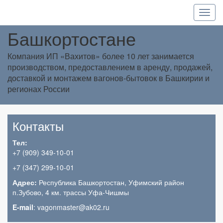
Вагоны-бытовки в Уфе и
Башкортостане
Компания ИП «Вахитов» более 10 лет занимается
производством, предоставлением в аренду, продажей,
доставкой и монтажем вагонов-бытовок в Башкирии и
регионах России
Контакты
Тел:
+7 (909) 349-10-01
+7 (347) 299-10-01
Адрес:
Республика Башкортостан, Уфимский район
п.Зубово, 4 км. трассы Уфа-Чишмы
E-mail
: vagonmaster@ak02.ru