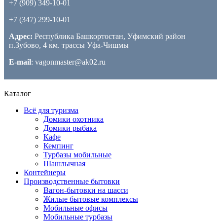
+7 (909) 349-10-01
+7 (347) 299-10-01
Адрес:
Республика Башкортостан, Уфимский район
п.Зубово, 4 км. трассы Уфа-Чишмы
E-mail
: vagonmaster@ak02.ru
Каталог
Всё для туризма
Домики охотника
Домики рыбака
Кафе
Кемпинг
Турбазы мобильные
Шашлычная
Контейнеры
Производственные бытовки
Вагон-бытовки на шасси
Жилые бытовые комплексы
Мобильные офисы
Мобильные турбазы