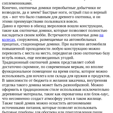
соплеменниками.
Конечно, охотничьи домики первобытные добытчики не
возводили, да и зачем? Быстрые ноги, острый глаз и верный
лук – вот что было главным для древнего охотника, и он
этими преимуществами пользовался вовсю.
Давно и прочно в обиход звероловов вошли конструкции,
такие как охотничьи домики, которые позволяют полностью
насладиться своим хобби. Встречаются охотничьи дома
на
колесах
, сооружения, размещаемые на автомобильных
прицепах, стационарные домики. При наличии автомобиля
повышенной проходимости любую конструкцию можно
перевозить с места на место, передвигая свою охотничью базу
вглубь новых, еще неизведанных угодий.
Традиционный охотничий домик представляет собой
достаточно скромное, по современным меркам, но вполне
функциональное помещение на время охоты, которое можно
использовать для ночлега или склада для оружия и продуктов.
В зависимости от бюджета и желания заказчика, внутренняя
отделка такого домика может быть разнообразной. Можно
оформить в традиционном стиле использовав исключительно
деревянные материалы, такие как евровагонка или блок-хаус,
что несомненно создаст атмосферу уюта в таком жилище.
Также такой домик можно оснастить автономными
источниками питания, которые позволят использовать
бытовые приборы для обогрева или приготовления пищи.