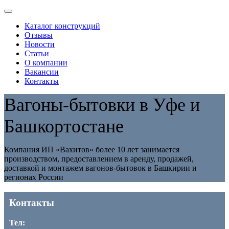
Каталог конструкций
Отзывы
Новости
Статьи
О компании
Вакансии
Контакты
Вагоны-бытовки в Уфе и
Башкортостане
Компания ИП «Вахитов» более 10 лет занимается
производством, предоставлением в аренду, продажей,
доставкой и монтажем вагонов-бытовок в Башкирии и
регионах России
Контакты
Тел: