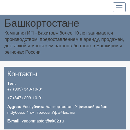
Вагоны-бытовки в Уфе и
Башкортостане
Компания ИП «Вахитов» более 10 лет занимается
производством, предоставлением в аренду, продажей,
доставкой и монтажем вагонов-бытовок в Башкирии и
регионах России
Контакты
Тел:
+7 (909) 349-10-01
+7 (347) 299-10-01
Адрес:
Республика Башкортостан, Уфимский район
п.Зубово, 4 км. трассы Уфа-Чишмы
E-mail
: vagonmaster@ak02.ru